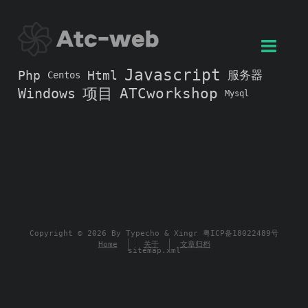
Javascript
Php
Html
服务器
Centos
Windows
项目
ATCworkshop
Mysql
Copyright © 2026 By
Typecho
&
Xingr
粤ICP备18022489号
Home
关于
文章归档
sitemap.xml