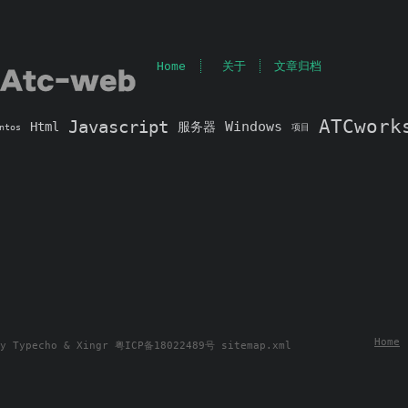
Home
关于
文章归档
ATCwork
Javascript
Windows
Html
服务器
ntos
项目
Home
By
Typecho
&
Xingr
粤ICP备18022489号
sitemap.xml