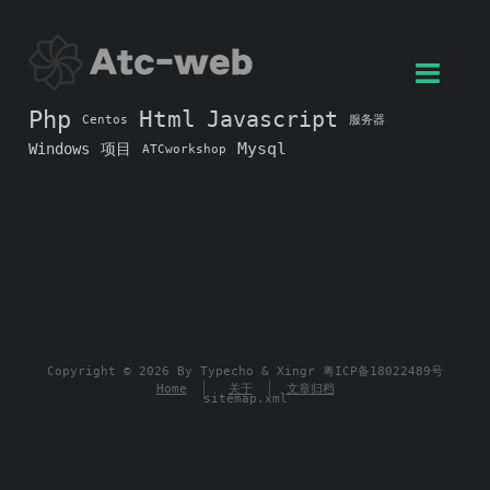
Php
Html
Javascript
Centos
服务器
Mysql
Windows
项目
ATCworkshop
Copyright © 2026 By
Typecho
&
Xingr
粤ICP备18022489号
Home
关于
文章归档
sitemap.xml